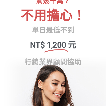
潤幾十萬？
不用擔心！
單日最低不到
NT$
1,200
元
行銷業界顧問協助