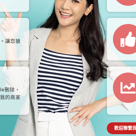
。讓您搶
le刪除，
我的商家
歡迎聯繫我們: