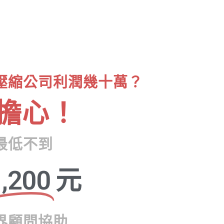
壓縮公司利潤幾十萬？
擔心！
最低不到
,200
元
界顧問協助