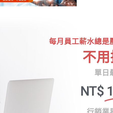
每月員工薪水總是
不用
單日
NT$
1
行銷業