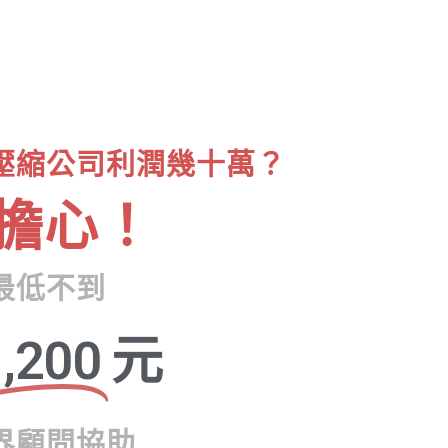
壓縮公司利潤幾十萬？
擔心！
最低不到
,200
元
界顧問協助