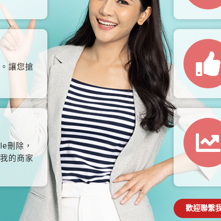
。讓您搶
le刪除，
我的商家
歡迎聯繫我們: