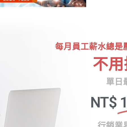
每月員工薪水總是
不用
單日
NT$
1
行銷業