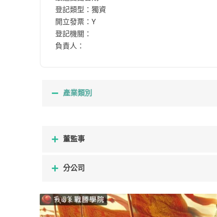
登記類型：獨資
開立發票：Y
登記機關：
負責人：
產業類別
董監事
分公司