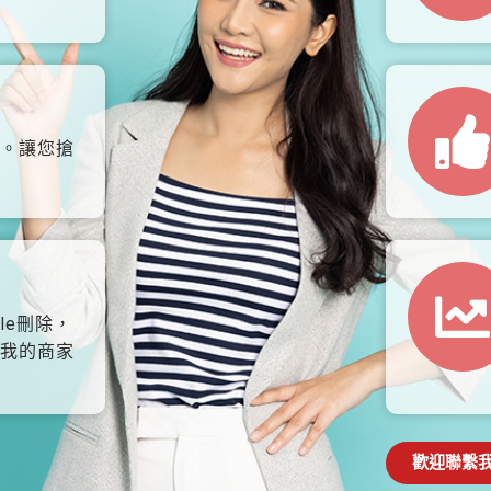
。讓您搶
le刪除，
我的商家
歡迎聯繫我們: