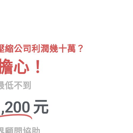
壓縮公司利潤幾十萬？
擔心！
最低不到
,200
元
界顧問協助