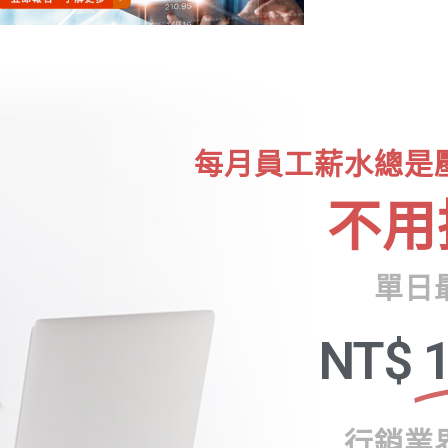
每月員工薪水總是
不用
單日
NT$
1
行銷業