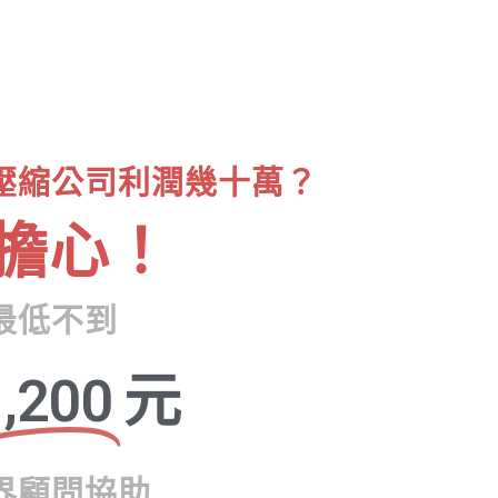
壓縮公司利潤幾十萬？
擔心！
最低不到
,200
元
界顧問協助