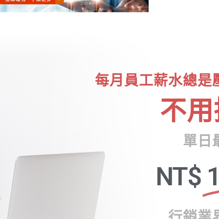
每月員工薪水總是
不用
單日
NT$
1
行銷業