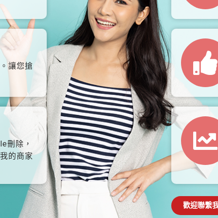
。讓您搶
le刪除，
我的商家
歡迎聯繫我們: