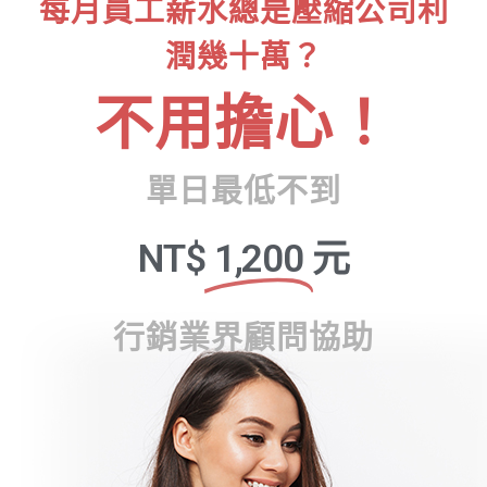
每月員工薪水總是壓縮公司利
潤幾十萬？
不用擔心！
單日最低不到
NT$
1,200
元
行銷業界顧問協助