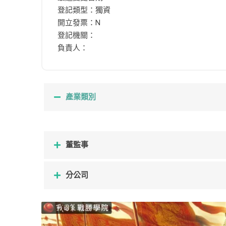
登記類型：獨資
開立發票：N
登記機關：
負責人：
產業類別
董監事
分公司