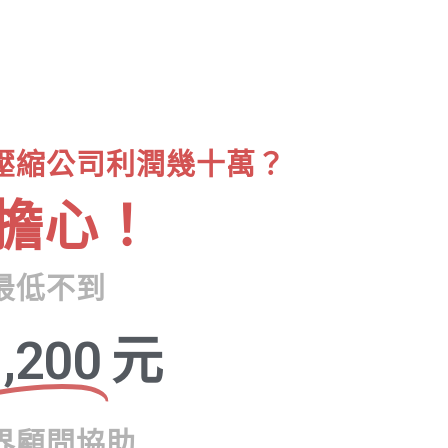
壓縮公司利潤幾十萬？
擔心！
最低不到
,200
元
界顧問協助