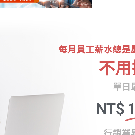
每月員工薪水總是
不用
單日
NT$
1
行銷業