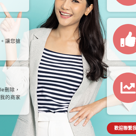
。讓您搶
le刪除，
我的商家
歡迎聯繫我們: