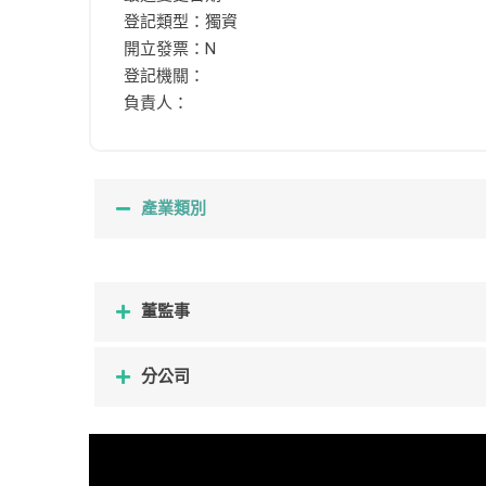
登記類型：獨資
開立發票：N
登記機關：
負責人：
產業類別
董監事
分公司