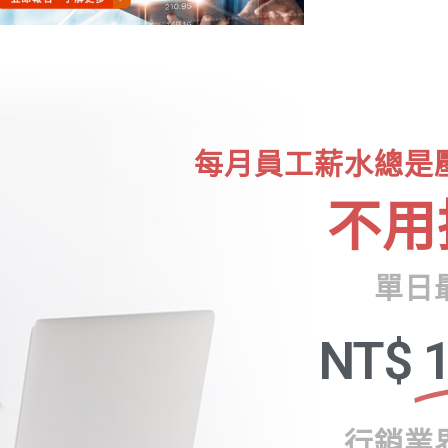
每月員工薪水總是
不用
單日
NT$
1
行銷業