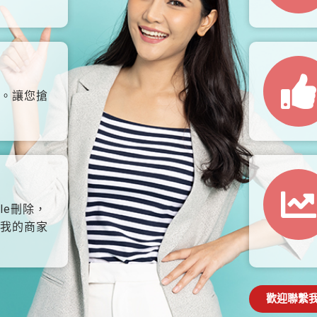
。讓您搶
le刪除，
我的商家
歡迎聯繫我們: