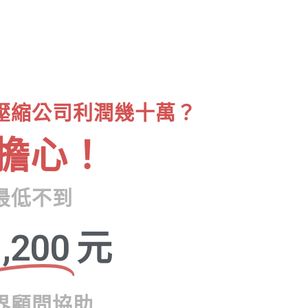
壓縮公司利潤幾十萬？
擔心！
最低不到
,200
元
界顧問協助