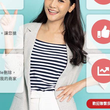
。讓您搶
le刪除，
我的商家
歡迎聯繫我們: