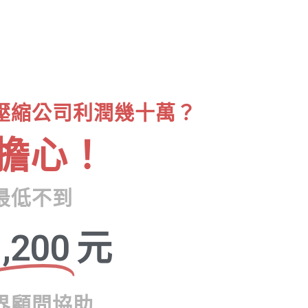
壓縮公司利潤幾十萬？
擔心！
最低不到
,200
元
界顧問協助