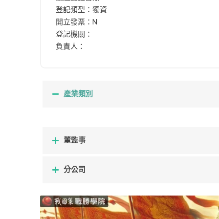
登記類型：獨資
開立發票：N
登記機關：
負責人：
產業類別
董監事
分公司