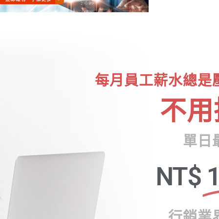
每月員工薪水總是
不用
單日
NT$
1
行銷業