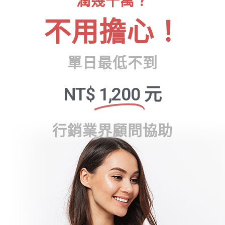
潤幾十萬？
不用擔心！
單日最低不到
NT$
1,200
元
行銷業界顧問協助