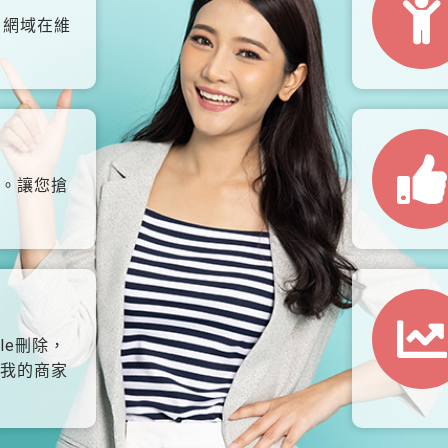
、網域在維
。讓您搶
le刪除，
我的商家