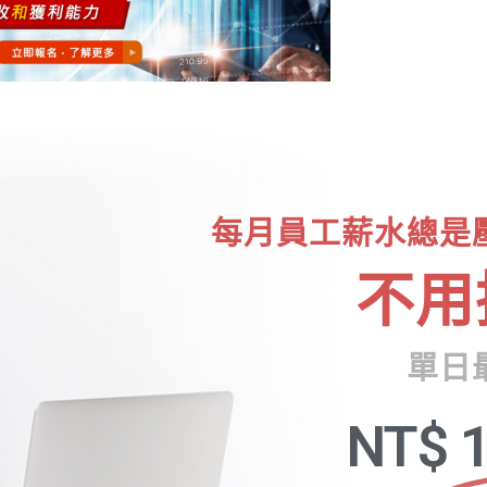
每月員工薪水總是
不用
單日
NT$
1