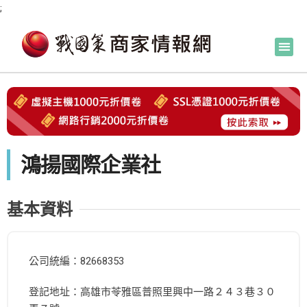
;
鴻揚國際企業社
基本資料
公司統編：82668353
登記地址：高雄市苓雅區普照里興中一路２４３巷３０