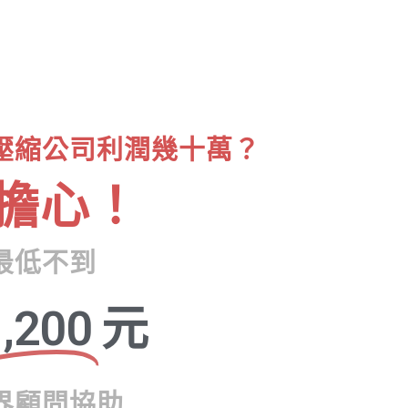
壓縮公司利潤幾十萬？
擔心！
最低不到
,200
元
界顧問協助