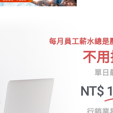
每月員工薪水總是
不用
單日
NT$
1
行銷業