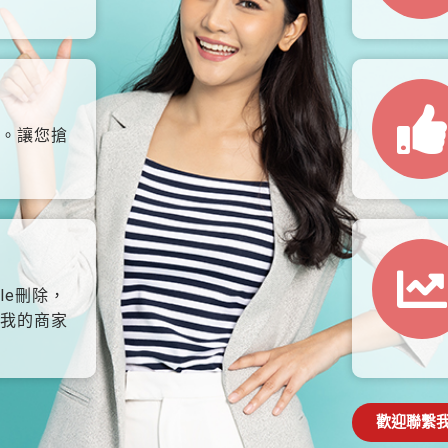
。讓您搶
le刪除，
我的商家
歡迎聯繫我們: