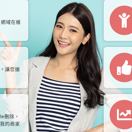
、網域在維
。讓您搶
le刪除，
我的商家