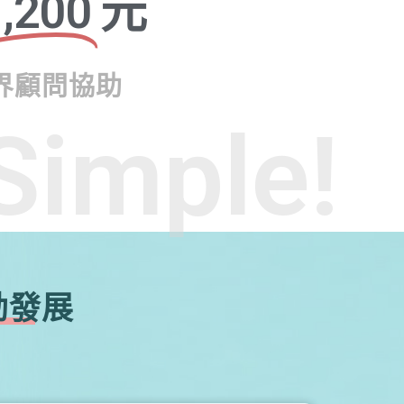
,200
元
界顧問協助
Simple!
勃發展