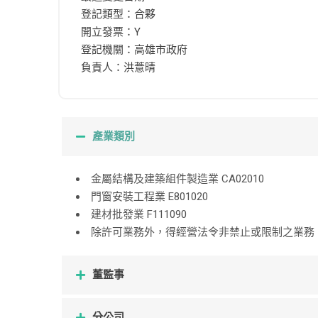
登記類型：合夥
開立發票：Y
登記機關：高雄市政府
負責人：洪薏晴
產業類別
金屬結構及建築組件製造業 CA02010
門窗安裝工程業 E801020
建材批發業 F111090
除許可業務外，得經營法令非禁止或限制之業務 ZZ
董監事
分公司