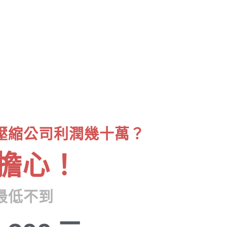
壓縮公司利潤幾十萬？
擔心！
最低不到