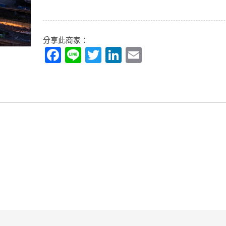
分享此商家：
Facebook
Line
Twitter
LinkedIn
Email