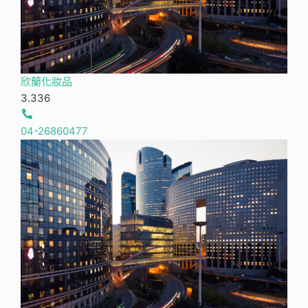
欣蘭化妝品
3.33
6
04-26860477